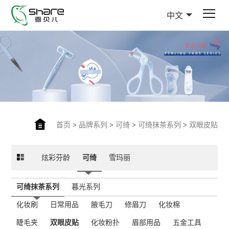
中文
首页
>
品牌系列
>
可绮
>
可绮抹茶系列
>
双眼皮贴
炫彩芬龄
可绮
雪玛丽
可绮抹茶系列
暮光系列
化妆刷
日常用品
腋毛刀
修眉刀
化妆棉
睫毛夹
双眼皮贴
化妆粉扑
眉部用品
五金工具