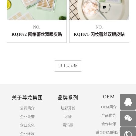
NO.
NO.
KQ1072 网格蕾丝双眼皮贴
KQ1071-闪妆蕾丝双眼皮贴
共 1 页 4 条
OEM
关于尊龙集团
品牌系列
OEM简介
公司简介
炫彩芬龄
产品优势
企业荣誉
可绮
合作伙伴
企业文化
雪玛丽
适合OEM的伙伴
企业环境