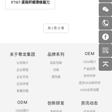
F7117-麦秸秆顺滑修眉刀
共 1 页 11 条
OEM
关于尊龙集团
品牌系列
OEM简介
公司简介
炫彩芬龄
产品优势
企业荣誉
可绮
合作伙伴
企业文化
雪玛丽
适合OEM的伙伴
企业环境
OEM业务流程
发展历程
ODM
创新研发
资讯动态
ODM简介
专利产品
行业动态