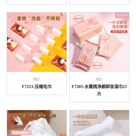
NO.
NO.
F7213-压缩毛巾
F7203-水蜜桃净颜卸妆湿巾25
片