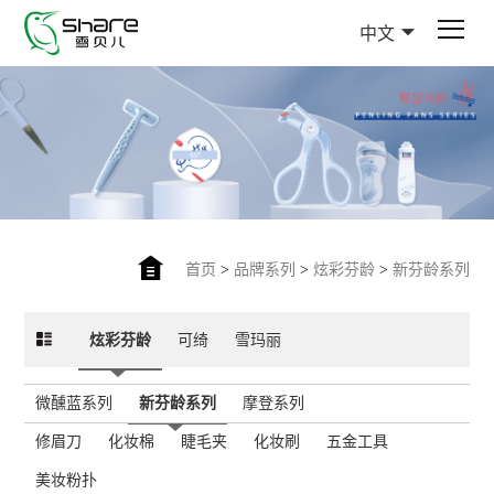
中文
首页
>
品牌系列
>
炫彩芬龄
>
新芬龄系列
炫彩芬龄
可绮
雪玛丽
微醺蓝系列
新芬龄系列
摩登系列
修眉刀
化妆棉
睫毛夹
化妆刷
五金工具
美妆粉扑