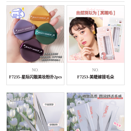
NO.
NO.
F7235-星际闪靓美妆粉扑2pcs
F7253-美睫嫁接毛朵